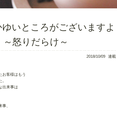
かゆいところがございますよ
」～怒りだらけ～
2018/10/09
連載
たお客様はもう
た。
な出来事は
来事、